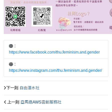
：
https://www.facebook.com/thu.feminism.and.gender
：
https://www.instagram.com/thu.feminism.and.gender/
下一則
自由潛水社
上一則
亞馬遜AWS雲創服務社