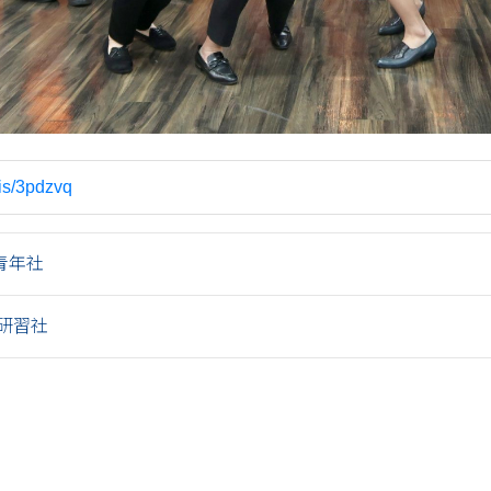
.is/3pdzvq
青年社
研習社