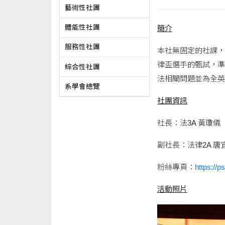
藝術性社團
體能性社團
簡介
服務性社團
本社無固定的社課，
律盃選手的甄試，準
綜合性社團
法相關問題並為全英
系學會總覽
社團資訊
社長：法3A 黃瓊儀
副社長：法律2A 唐
粉絲專頁：
https://p
活動照片